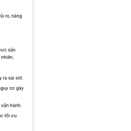
ủi ro, nâng
 vực sản
 nhiên,
 ra sai sót.
 nguy cơ gây
 vận hành.
c tối ưu