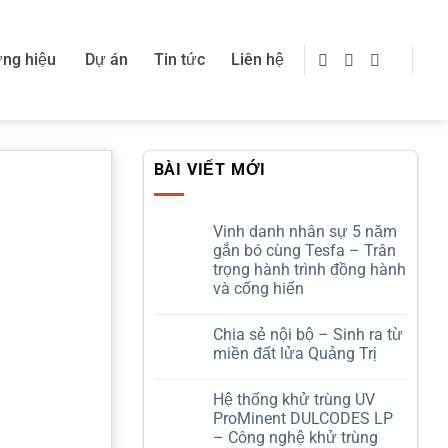
ng hiệu
Dự án
Tin tức
Liên hệ
BÀI VIẾT MỚI
Vinh danh nhân sự 5 năm
gắn bó cùng Tesfa – Trân
trọng hành trình đồng hành
và cống hiến
Không
có
Chia sẻ nội bộ – Sinh ra từ
bình
luận
miền đất lửa Quảng Trị
ở
Vinh
Không
danh
có
Hệ thống khử trùng UV
nhân
bình
sự
luận
ProMinent DULCODES LP
5
ở
– Công nghệ khử trùng
năm
Chia