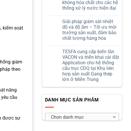
gắn
sẻ
không hóa chất cho các hệ
bó
nội
thống xử lý nước hiện đại
cùng
bộ
Tesfa
–
Không
–
Sinh
có
Trân
ra
Giải pháp giám sát nhiệt
bình
trọng
từ
luận
độ và độ ẩm – Tối ưu môi
, kiểm soát
hành
miền
ở
trình
đất
trường sản xuất, đảm bảo
Hệ
đồng
lửa
thống
chất lượng hàng hóa
hành
Quảng
khử
và
Trị
trùng
Không
cống
UV
có
hiến
TESFA cung cấp biến tần
ProMinent
bình
DULCODES
luận
VACON và triển khai cài đặt
ở
LP
 thống giám
Application cho hệ thống
Giải
–
pháp
Công
cẩu trục CDQ tại Khu liên
 pháp theo
giám
nghệ
hợp sản xuất Gang thép
sát
khử
nhiệt
trùng
lớn ở Miền Trung
độ
không
Không
và
hóa
sát năng
có
độ
chất
bình
ẩm
cho
 yêu cầu
luận
–
các
DANH MỤC SẢN PHẨM
ở
Tối
hệ
TESFA
ưu
thống
cung
môi
xử
cấp
trường
lý
biến
sản
Chọn danh mục
nước
ận được sự
tần
xuất,
hiện
VACON
đảm
đại
và
bảo
triển