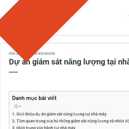
Bỏ
qua
nội
dung
PROJECTS
,
UNCATEGORIZED
Dự án giám sát năng lượng tại n
Danh mục bài viết
Giới thiệu dự án giám sát năng lượng tại nhà máy
Tầm quan trọng của hệ thống giám sát năng lượng và nhiệt độ
Hiện trạng vận hành tại nhà máy