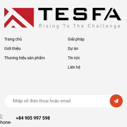
hệ
hóa
thống
cẩu
trục
CDQ
tại
Khu
liên
hợp
sản
xuất
Trang chủ
Giải pháp
Gang
thép
Giới thiệu
Dự án
lớn
ở
Miền
Thương hiệu sản phẩm
Tin tức
Trung
Liên hệ
+84 905 997 598