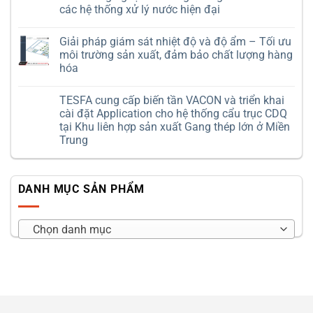
5
ở
các hệ thống xử lý nước hiện đại
năm
Chia
gắn
sẻ
Không
bó
nội
có
cùng
bộ
Giải pháp giám sát nhiệt độ và độ ẩm – Tối ưu
bình
Tesfa
–
luận
môi trường sản xuất, đảm bảo chất lượng hàng
–
Sinh
ở
Trân
ra
hóa
Hệ
trọng
từ
thống
hành
miền
Không
khử
trình
đất
có
trùng
TESFA cung cấp biến tần VACON và triển khai
đồng
lửa
bình
UV
hành
Quảng
luận
cài đặt Application cho hệ thống cẩu trục CDQ
ProMinent
ở
và
Trị
DULCODES
tại Khu liên hợp sản xuất Gang thép lớn ở Miền
Giải
cống
LP
pháp
hiến
Trung
–
giám
Công
sát
Không
nghệ
nhiệt
có
khử
độ
bình
trùng
và
luận
không
DANH MỤC SẢN PHẨM
ở
độ
hóa
TESFA
ẩm
chất
cung
–
cho
cấp
Tối
các
biến
ưu
Chọn danh mục
hệ
tần
môi
thống
VACON
trường
xử
và
sản
lý
triển
xuất,
nước
khai
đảm
hiện
cài
bảo
đại
đặt
chất
Application
lượng
cho
hàng