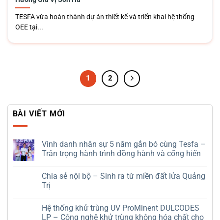
TESFA vừa hoàn thành dự án thiết kế và triển khai hệ thống
OEE tại...
1
2
BÀI VIẾT MỚI
Vinh danh nhân sự 5 năm gắn bó cùng Tesfa –
Trân trọng hành trình đồng hành và cống hiến
Không
có
Chia sẻ nội bộ – Sinh ra từ miền đất lửa Quảng
bình
luận
Trị
ở
Vinh
Không
danh
có
Hệ thống khử trùng UV ProMinent DULCODES
nhân
bình
sự
luận
LP – Công nghệ khử trùng không hóa chất cho