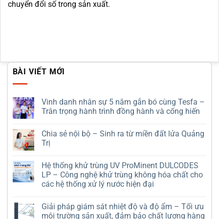
chuyển đổi số trong sản xuất.
BÀI VIẾT MỚI
Vinh danh nhân sự 5 năm gắn bó cùng Tesfa –
Trân trọng hành trình đồng hành và cống hiến
Không
có
Chia sẻ nội bộ – Sinh ra từ miền đất lửa Quảng
bình
luận
Trị
ở
Vinh
Không
danh
có
Hệ thống khử trùng UV ProMinent DULCODES
nhân
bình
sự
luận
LP – Công nghệ khử trùng không hóa chất cho
5
ở
các hệ thống xử lý nước hiện đại
năm
Chia
gắn
sẻ
Không
bó
nội
có
cùng
bộ
Giải pháp giám sát nhiệt độ và độ ẩm – Tối ưu
bình
Tesfa
–
luận
môi trường sản xuất, đảm bảo chất lượng hàng
–
Sinh