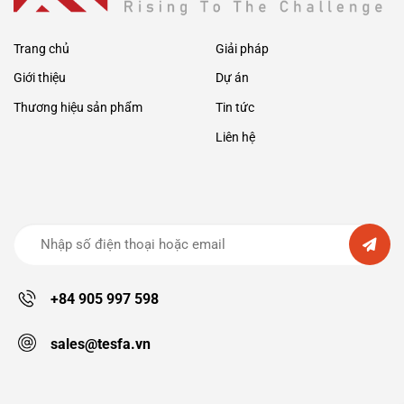
liên
hợp
sản
xuất
Trang chủ
Giải pháp
Gang
thép
Giới thiệu
Dự án
lớn
ở
Miền
Thương hiệu sản phẩm
Tin tức
Trung
Liên hệ
+84 905 997 598
sales@tesfa.vn