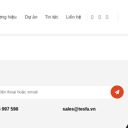
ng hiệu
Dự án
Tin tức
Liên hệ
 997 598
sales@tesfa.vn