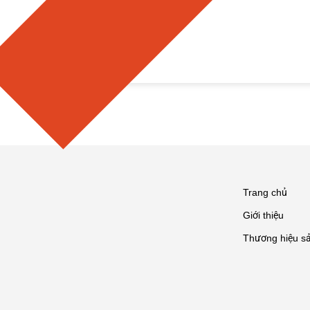
Bỏ
qua
nội
dung
Trang chủ
Giới thiệu
Thương hiệu s