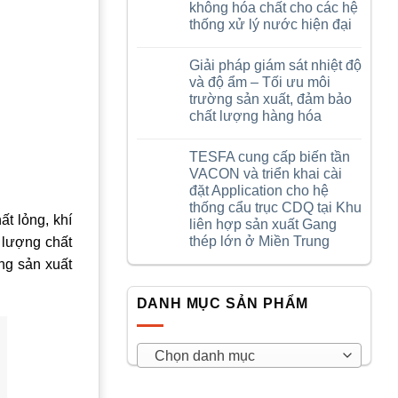
gắn
sẻ
không hóa chất cho các hệ
bó
nội
thống xử lý nước hiện đại
cùng
bộ
Tesfa
–
Không
–
Sinh
có
Trân
ra
Giải pháp giám sát nhiệt độ
bình
trọng
từ
luận
và độ ẩm – Tối ưu môi
hành
miền
ở
trình
đất
trường sản xuất, đảm bảo
Hệ
đồng
lửa
thống
chất lượng hàng hóa
hành
Quảng
khử
và
Trị
trùng
Không
cống
UV
có
hiến
TESFA cung cấp biến tần
ProMinent
bình
DULCODES
luận
VACON và triển khai cài
ở
LP
đặt Application cho hệ
Giải
–
pháp
Công
thống cẩu trục CDQ tại Khu
giám
nghệ
t lỏng, khí
liên hợp sản xuất Gang
sát
khử
nhiệt
trùng
thép lớn ở Miền Trung
 lượng chất
độ
không
Không
và
hóa
ống sản xuất
có
độ
chất
bình
ẩm
cho
luận
–
các
DANH MỤC SẢN PHẨM
ở
Tối
hệ
TESFA
ưu
thống
cung
môi
xử
cấp
trường
lý
biến
sản
Chọn danh mục
nước
tần
xuất,
hiện
VACON
đảm
đại
và
bảo
triển