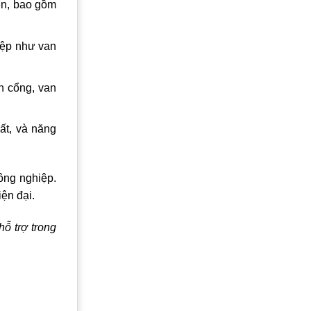
ển, bao gồm
iệp như van
n cổng, van
ất, và năng
ông nghiệp.
ện đại.
ỗ trợ trong