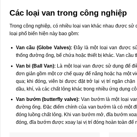
Các loại van trong công nghiệp
Trong công nghiệp, có nhiều loại van khác nhau được sử d
loại phổ biến hiện này bao gồm:
Van cầu (Globe Valves):
Đây là một loại van được sử
thống đường ống, bể chứa hoặc thiết bị khác. Van cầu 
Van bi (Ball Van):
Là một loại van được sử dụng để điề
đơn giản gồm một cơ chế quay để nâng hoặc hạ một viên
qua; khi đóng, viên bi được đặt trở lại vị trí ngăn c
dầu, khí, và các chất lỏng khác trong nhiều ứng dụng c
Van bướm (butterfly valve):
Van bướm là một loại van
đường ống. Đặc điểm chính của van bướm là có một 
đóng luồng chất lỏng. Khi van bướm mở, đĩa bướm xoay
đóng, đĩa bướm được xoay lại vị trí đóng hoàn toàn để 