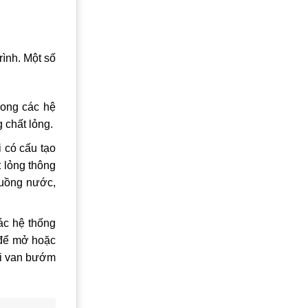
ình. Một số
rong các hệ
 chất lỏng.
 có cấu tạo
 lỏng thông
 luồng nước,
ác hệ thống
 để mở hoặc
hi van bướm