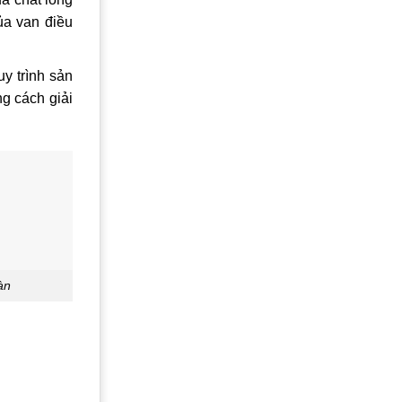
ủa van điều
uy trình sản
g cách giải
àn