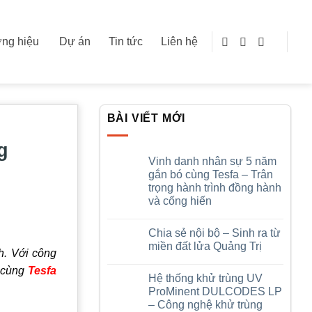
ng hiệu
Dự án
Tin tức
Liên hệ
BÀI VIẾT MỚI
g
Vinh danh nhân sự 5 năm
gắn bó cùng Tesfa – Trân
trọng hành trình đồng hành
và cống hiến
Không
có
Chia sẻ nội bộ – Sinh ra từ
bình
luận
miền đất lửa Quảng Trị
ở
h. Với công
Vinh
Không
y cùng
Tesfa
danh
có
Hệ thống khử trùng UV
nhân
bình
sự
luận
ProMinent DULCODES LP
5
ở
– Công nghệ khử trùng
năm
Chia