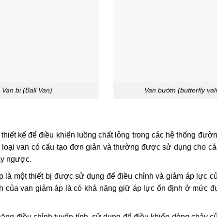
Van bi (Ball Van)
Van bướm (butterfly val
thiết kế để điều khiển luồng chất lỏng trong các hệ thống đườ
 loại van có cấu tạo đơn giản và thường được sử dụng cho c
ảy ngược.
 là một thiết bị được sử dụng để điều chỉnh và giảm áp lực củ
h của van giảm áp là có khả năng giữ áp lực ổn định ở mức đư
 năng điều chỉnh tuyến tính, sử dụng để điều khiển dòng chảy c