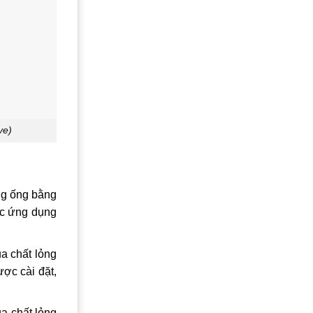
ve)
ng ống bằng
ác ứng dụng
a chất lỏng
ợc cài đặt,
ủa chất lỏng