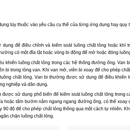
ụng tùy thuộc vào yêu cầu cụ thể của từng ứng dụng hay quy tr
 dụng để điều chỉnh và kiểm soát luồng chất lỏng hoặc khí t
thường có một đĩa lật hoặc vòng bi động để mở hoặc đóng luồng
u khiển luồng chất lỏng trong các hệ thống đường ống. Van bi
 bi trong lòng van. Khi van mở, viên bi xoay để cho phép chất
hặn luồng chất lỏng. Van bi thường được sử dụng để điều khiển
ông nghiệp và dân dụng.
 được sử dụng phổ biến để kiểm soát luồng chất lỏng trong c
đĩa hoặc tấm bướm nằm ngang ngang đường ống, có thể xoay
 90 độ để cho phép chất lỏng thông qua một cách tự nhiên. K
ngăn chặn luồng chất lỏng.