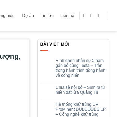
ng hiệu
Dự án
Tin tức
Liên hệ
BÀI VIẾT MỚI
lượng,
Vinh danh nhân sự 5 năm
gắn bó cùng Tesfa – Trân
trọng hành trình đồng hành
và cống hiến
Không
có
Chia sẻ nội bộ – Sinh ra từ
bình
luận
miền đất lửa Quảng Trị
ở
Vinh
Không
danh
có
Hệ thống khử trùng UV
nhân
bình
sự
luận
ProMinent DULCODES LP
5
ở
– Công nghệ khử trùng
năm
Chia