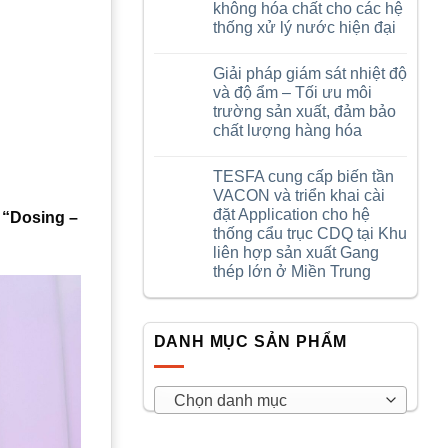
gắn
sẻ
không hóa chất cho các hệ
bó
nội
thống xử lý nước hiện đại
cùng
bộ
Tesfa
–
Không
–
Sinh
có
Trân
ra
Giải pháp giám sát nhiệt độ
bình
trọng
từ
luận
và độ ẩm – Tối ưu môi
hành
miền
ở
trình
đất
trường sản xuất, đảm bảo
Hệ
đồng
lửa
thống
chất lượng hàng hóa
hành
Quảng
khử
và
Trị
trùng
Không
cống
UV
có
hiến
TESFA cung cấp biến tần
ProMinent
bình
DULCODES
luận
VACON và triển khai cài
ở
LP
đặt Application cho hệ
:
“Dosing –
Giải
–
pháp
Công
thống cẩu trục CDQ tại Khu
giám
nghệ
liên hợp sản xuất Gang
sát
khử
nhiệt
trùng
thép lớn ở Miền Trung
độ
không
Không
và
hóa
có
độ
chất
bình
ẩm
cho
luận
–
các
DANH MỤC SẢN PHẨM
ở
Tối
hệ
TESFA
ưu
thống
cung
môi
xử
cấp
trường
lý
biến
sản
Chọn danh mục
nước
tần
xuất,
hiện
VACON
đảm
đại
và
bảo
triển