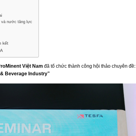
ai
t và nước tăng lực
 kết
FA
roMinent Việt Nam
đã tổ chức thành công hội thảo chuyên đề
d & Beverage Industry”