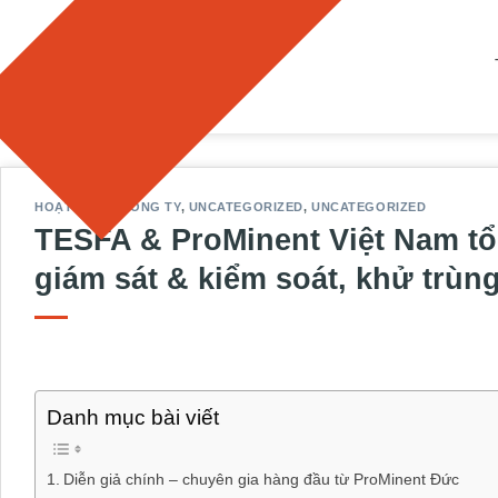
Bỏ
qua
nội
dung
HOẠT ĐỘNG CÔNG TY
,
UNCATEGORIZED
,
UNCATEGORIZED
TESFA & ProMinent Việt Nam tổ
giám sát & kiểm soát, khử trù
Danh mục bài viết
Diễn giả chính – chuyên gia hàng đầu từ ProMinent Đức