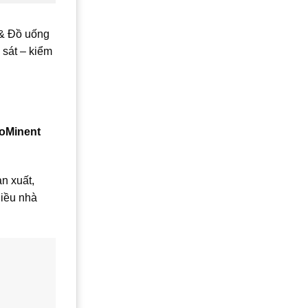
 & Đồ uống
 sát – kiểm
roMinent
n xuất,
hiều nhà