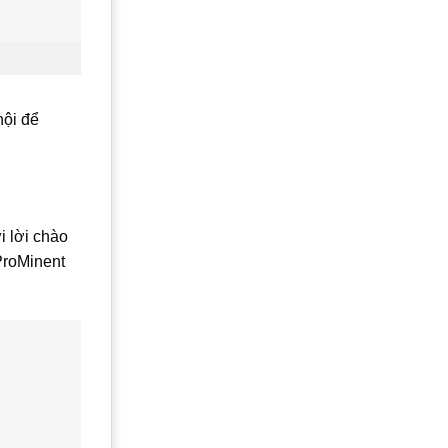
hội để
i lời chào
ProMinent