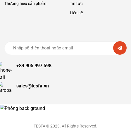
Miền
Thương hiệu sản phẩm
Tin tức
Trung
Liên hệ
+84 905 997 598
sales@tesfa.vn
TESFA © 2023. All Rights Reserved.