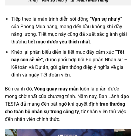
Nhảy
“Vạn sự như ý” từ Team Mua Hàng
Tiếp theo là màn trình diễn sôi động
“Vạn sự như ý”
của Phòng Mua hàng, mang đến bầu không khí đầy
năng lượng. Tiết mục này cũng đã xuất sắc giành giải
thưởng
tiết mục được yêu thích nhất
.
Khép lại phần biểu diễn là tiết mục đầy cảm xúc
“Tết
này con sẽ về”
, được phối hợp bởi Bộ phận Nhân sự –
Kế toán và Dự án, gửi gắm thông điệp ý nghĩa về gia
đình và ngày Tết đoàn viên.
Bên cạnh đó,
Vòng quay may mắn
luôn là phần được
mong chờ nhất của chương trình. Năm nay, Ban Lãnh đạo
TESFA đã mang đến bất ngờ khi quyết định
trao thưởng
cho toàn bộ nhân sự trong công ty
, từ nhân viên thử việc
đến nhân viên chính thức.