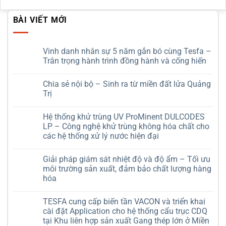
BÀI VIẾT MỚI
Vinh danh nhân sự 5 năm gắn bó cùng Tesfa –
Trân trọng hành trình đồng hành và cống hiến
Không
có
Chia sẻ nội bộ – Sinh ra từ miền đất lửa Quảng
bình
luận
Trị
ở
Vinh
Không
danh
có
Hệ thống khử trùng UV ProMinent DULCODES
nhân
bình
sự
luận
LP – Công nghệ khử trùng không hóa chất cho
5
ở
các hệ thống xử lý nước hiện đại
năm
Chia
gắn
sẻ
Không
bó
nội
có
cùng
bộ
Giải pháp giám sát nhiệt độ và độ ẩm – Tối ưu
bình
Tesfa
–
luận
môi trường sản xuất, đảm bảo chất lượng hàng
–
Sinh
ở
Trân
ra
hóa
Hệ
trọng
từ
thống
hành
miền
Không
khử
trình
đất
có
trùng
TESFA cung cấp biến tần VACON và triển khai
đồng
lửa
bình
UV
hành
Quảng
luận
cài đặt Application cho hệ thống cẩu trục CDQ
ProMinent
ở
và
Trị
DULCODES
tại Khu liên hợp sản xuất Gang thép lớn ở Miền
Giải
cống
LP