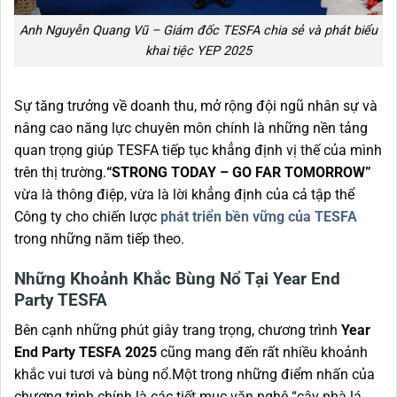
Anh Nguyễn Quang Vũ – Giám đốc TESFA chia sẻ và phát biểu
khai tiệc YEP 2025
Sự tăng trưởng về doanh thu, mở rộng đội ngũ nhân sự và
nâng cao năng lực chuyên môn chính là những nền tảng
quan trọng giúp TESFA tiếp tục khẳng định vị thế của mình
trên thị trường.
“STRONG TODAY – GO FAR TOMORROW”
vừa là thông điệp, vừa là lời khẳng định của cả tập thể
Công ty cho chiến lược
phát triển bền vững của TESFA
trong những năm tiếp theo.
Những Khoảnh Khắc Bùng Nổ Tại Year End
Party TESFA
Bên cạnh những phút giây trang trọng, chương trình
Year
End Party TESFA 2025
cũng mang đến rất nhiều khoảnh
khắc vui tươi và bùng nổ.Một trong những điểm nhấn của
chương trình chính là các tiết mục văn nghệ “cây nhà lá