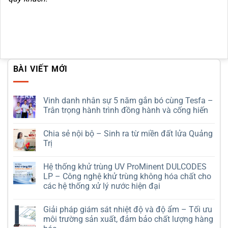
BÀI VIẾT MỚI
Vinh danh nhân sự 5 năm gắn bó cùng Tesfa –
Trân trọng hành trình đồng hành và cống hiến
Không
có
Chia sẻ nội bộ – Sinh ra từ miền đất lửa Quảng
bình
luận
Trị
ở
Vinh
Không
danh
có
Hệ thống khử trùng UV ProMinent DULCODES
nhân
bình
sự
luận
LP – Công nghệ khử trùng không hóa chất cho
5
ở
các hệ thống xử lý nước hiện đại
năm
Chia
gắn
sẻ
Không
bó
nội
có
cùng
bộ
Giải pháp giám sát nhiệt độ và độ ẩm – Tối ưu
bình
Tesfa
–
luận
môi trường sản xuất, đảm bảo chất lượng hàng
–
Sinh
ở
Trân
ra