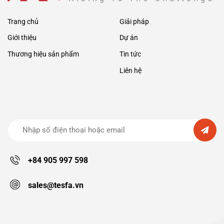
liên
hợp
sản
xuất
Trang chủ
Giải pháp
Gang
thép
Giới thiệu
Dự án
lớn
ở
Miền
Thương hiệu sản phẩm
Tin tức
Trung
Liên hệ
+84 905 997 598
sales@tesfa.vn